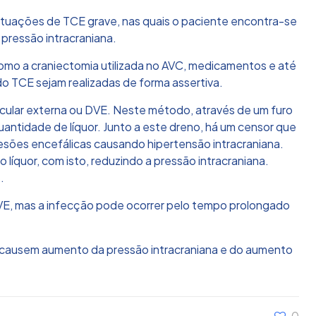
ituações de TCE grave, nas quais o paciente encontra-se
 pressão intracraniana.
como a craniectomia utilizada no AVC, medicamentos e até
o TCE sejam realizadas de forma assertiva.
cular externa ou DVE. Neste método, através de um furo
uantidade de líquor. Junto a este dreno, há um censor que
lesões encefálicas causando hipertensão intracraniana.
 líquor, com isto, reduzindo a pressão intracraniana.
.
VE, mas a infecção pode ocorrer pelo tempo prolongado
ue causem aumento da pressão intracraniana e do aumento
0