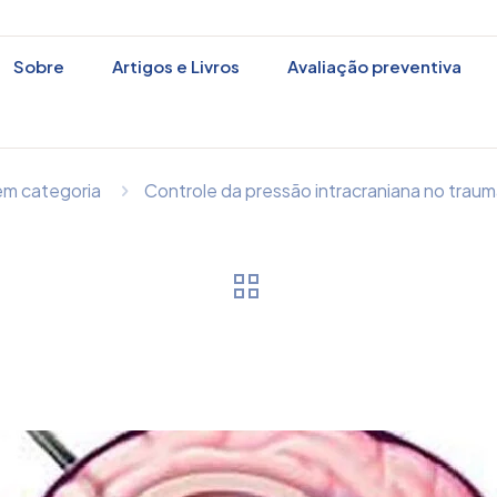
ssão intracranian
Sobre
Artigos e Livros
Avaliação preventiva
cranioencefálico
m categoria
Controle da pressão intracraniana no traum