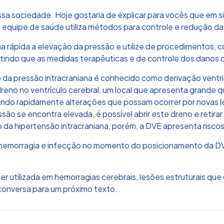
a sociedade. Hoje gostaria de explicar para vocês que em s
a equipe de saúde utiliza métodos para controle e redução da
a rápida a elevação da pressão e utilize de procedimentos, 
tindo que as medidas terapêuticas e de controle dos danos d
a pressão intracraniana é conhecido como derivação ventri
dreno no ventrículo cerebral, um local que apresenta grande q
icando rapidamente alterações que possam ocorrer por novas 
 se encontra elevada, é possível abrir este dreno e retirar o
da hipertensão intracraniana, porém, a DVE apresenta riscos
e hemorragia e infecção no momento do posicionamento da D
r utilizada em hemorragias cerebrais, lesões estruturais q
 conversa para um próximo texto.