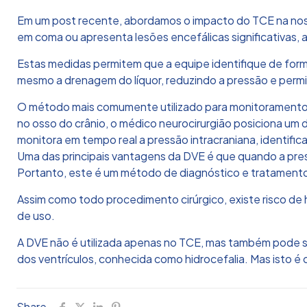
Em um post recente, abordamos o impacto do TCE na noss
em coma ou apresenta lesões encefálicas significativas, 
Estas medidas permitem que a equipe identifique de form
mesmo a drenagem do líquor, reduzindo a pressão e permi
O método mais comumente utilizado para monitoramento d
no osso do crânio, o médico neurocirurgião posiciona um 
monitora em tempo real a pressão intracraniana, identif
Uma das principais vantagens da DVE é que quando a pressão
Portanto, este é um método de diagnóstico e tratamento 
Assim como todo procedimento cirúrgico, existe risco d
de uso.
A DVE não é utilizada apenas no TCE, mas também pode se
dos ventrículos, conhecida como hidrocefalia. Mas isto é
Share