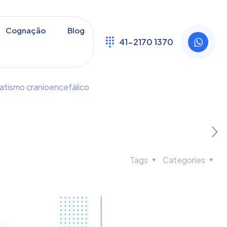
a no traumatismo
Cognação
Blog
41-2170 1370
atismo cranioencefálico
Tags
Categories