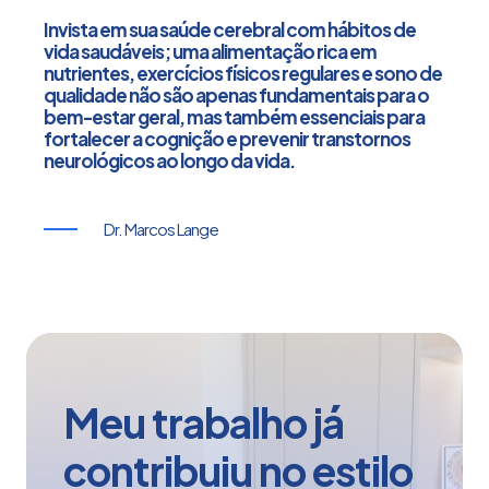
Invista em sua saúde cerebral com hábitos de
vida saudáveis; uma alimentação rica em
nutrientes, exercícios físicos regulares e sono de
qualidade não são apenas fundamentais para o
bem-estar geral, mas também essenciais para
fortalecer a cognição e prevenir transtornos
neurológicos ao longo da vida.
Dr. Marcos Lange
Meu trabalho já
contribuiu no estilo