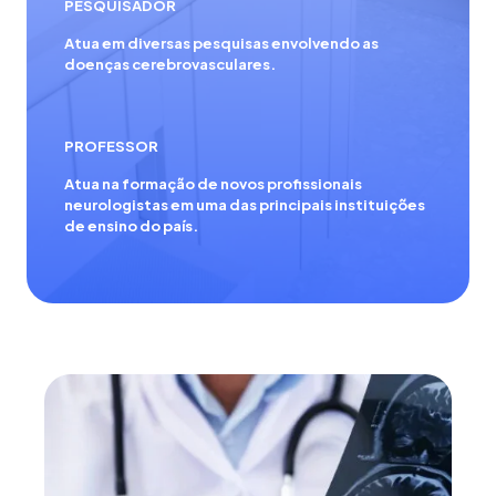
PESQUISADOR
Atua em diversas pesquisas envolvendo as
doenças cerebrovasculares.
PROFESSOR
Atua na formação de novos profissionais
neurologistas em uma das principais instituições
de ensino do país.