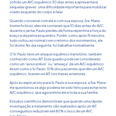
sofrido um AVC isquêmico 30 dias antes e apresentava
sequelas graves: uma dificuldade importante para mobilizar
o lado esquerdo do corpo e falar.
Quando conversei com ele e com sua esposa, Sra. Maria
(nome fictício), eles me contaram que 10 dias antes do AVC,
durante o jantar, Paulo perdeu de forma repentina a força do
braço e da perna esquerdos. Porém, como após 15 minutos,
tudo voltou ao normal com o retorno dos movimentos, ele
foi dormir. No dia seguinte, foi trabalhar normalmente.
O Sr. Paulo teve um ataque isquêmico transitório, também
conhecido como AIT. Este quadro pode ser considerado
como um “aviso prévio” ou “ameaça” de um AVC isquêmico.
Assim como o Sr. Paulo, 10% dos pacientes que têm um AVC
isquêmico, tiveram um AIT nos meses anteriores.
Após eu explicar isto para Sr. Paulo e sua esposa, a Sra. Maria
me questionou se algo poderia ter sido feito para evitar este
AVC isquêmico, que agora limita ele e toda a sua família.
Estudos científicos demonstram que quando uma rápida
investigação e tratamento são realizados após um AIT,
conseguimos reduzir em até 80% o risco de um AVC